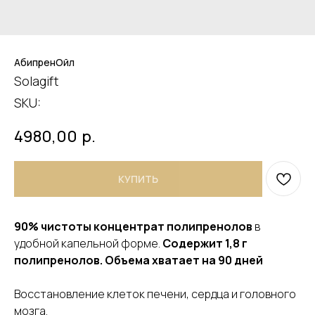
АбипренОйл
Solagift
SKU:
4980,00
р.
КУПИТЬ
90% чистоты концентрат полипренолов
в
удобной капельной форме.
Содержит 1,8 г
полипренолов.
Объема хватает на 90 дней
Восстановление клеток печени, сердца и головного
мозга.