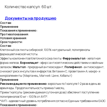
Количество капсул: 60 шт.
Документы на продукцию
Состав:
Применение
Показания к применению:
Противопоказания:
Условия хранения:
Срок годности:
Состав:
Клеточный сок пихты сибирской, 100% натуральный; полипренолы
фармацевтической чистоты.
Эффекты компонентов Клеточного сока пихты:
Ферромальтол
- хелатная
форма железа;
Борнилацет
-эфир с антисептическим действием и хвойным
запахом;
Мальтол
- природный антиоксидант;
Полифенол
- антиоксидант,
снижают риск инсультов и инфарктов; Витамин С, провитамин А, макро- и
микроэлементы (Марганец, Магний. Цинк, Кобальт)
Применение
Рекомендации по применению:
взрослым по 1 капсуле 1-2 раза в день во
время еды. Продолжительность приема 1 месяц.
Прием 1 капсулы (рекомендуемая суточная доза) обеспечит поступление:
полипренолов 10 мг – 100% от АУП*.
*АУП – адекватный уровень потребления согласно Единым требованиям ЕАЭС
Показания к применению: