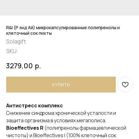
R&I (Р энд Ай) микрокапсулированные полипренолы и
клеточный сок пихты
Solagift
SKU:
3279,00
р.
КУПИТЬ
Антистресс комплекс
Снижение синдрома хронической усталости и
защита организма в условиях мегаполиса.
Bioeffectives R
(полипренолы фармацевтической
чистоты) и Bioeffectives I (100% клеточный сок