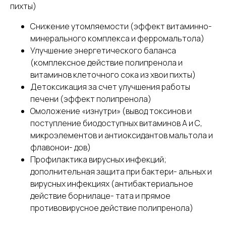
пихты)
Снижение утомляемости (эффект витаминно-
минерального комплекса и ферромальтола)
Улучшение энергетического баланса
(комплексное действие полипренола и
витаминов клеточного сока из хвои пихты)
Детоксикация за счет улучшения работы
печени (эффект полипренола)
Омоложение «изнутри» (вывод токсинов и
поступление биодоступных витаминов А и С,
микроэлементов и антиоксидантов мальтола и
флавонои- дов)
Профилактика вирусных инфекций;
дополнительная защита при бактери- альных и
вирусных инфекциях (антибактериальное
действие борнилаце- тата и прямое
противовирусное действие полипренола)